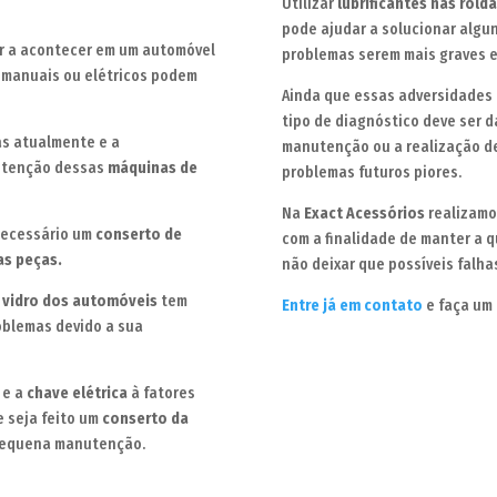
Utilizar
lubrificantes nas rol
pode ajudar a solucionar algu
ir a acontecer em um automóvel
problemas serem mais graves e
o manuais ou elétricos podem
Ainda que essas adversidades
tipo de diagnóstico deve ser d
as atualmente e a
manutenção ou a realização d
nutenção dessas
máquinas de
problemas futuros piores.
Na
Exact Acessórios
realizamo
 necessário um
conserto de
com a finalidade de manter a q
as peças.
não deixar que possíveis falha
 vidro dos automóveis
tem
Entre já em contato
e faça um 
oblemas devido a sua
e a
chave elétrica
à fatores
e seja feito um
conserto da
equena manutenção.